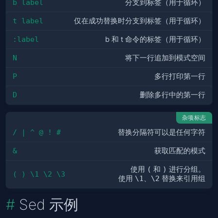
b label
分支到标签（用于循环）
t label
仅在成功替换时分支到标签（用于循环）
:label
b 和 t 命令的标签（用于循环）
N
将下一行追加到模式空间
P
多行打印第一行
D
删除多行中的第一行
杂项标志
/ | ^ @ ! #
替换分隔符可以是任何字符
&
获取匹配的模式
使用
(
和
)
进行分组。
( ) \1 \2 \3
使用
\1
、
\2
替换来引用组
Sed 示例