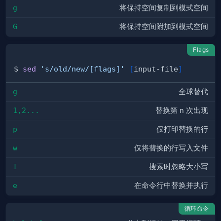
g
将保持空间复制到模式空间
G
将保持空间附加到模式空间
Flags
$ 
sed
's/old/new/[flags]'
[
input-file
]
g
全球替代
1,2...
替换第 n 次出现
p
仅打印替换的行
w
仅将替换的行写入文件
I
搜索时忽略大小写
e
在命令行中替换并执行
循环命令