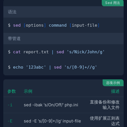
Sed 用法
语法
$ 
sed
[
options
]
command
[
input-file
]
带管道
$ 
cat
 report.txt 
|
sed
's/Nick/John/g'
$ 
echo
'123abc'
|
sed
's/[0-9]+//g'
选项示例
参数
示例
描述
直接备份和修改
-i
sed -ibak 's/On/Off/' php.ini
输入文件
使用扩展正则表
-E
sed -E 's/[0-9]+//g' input-file
达式