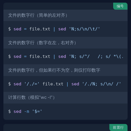
编号
文件的数字行（简单的左对齐）
$ 
sed
=
 file.txt 
|
sed
'N;s/\n/\t/'
文件的数字行（数字在左，右对齐）
$ 
sed
=
 file.txt 
|
sed
'N; s/^/   /; s/ *\(.\{
文件的数字行，但如果行不为空，则仅打印数字
$ 
sed
'/./='
 file.txt 
|
sed
'/./N; s/\n/ /'
计算行数（模拟“wc -l”）
$ 
sed
-n
'$='
前置行