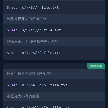
$ 
sed
's/\\$//'
删除每行开头的所有空格
$ 
sed
's/^\s*//'
删除评论。 即使是那些在行尾的
$ 
sed
's/#.*$//'
搜索文本
搜索字符串并仅打印匹配的行
$ 
sed
-n
'/hello/p'
不区分大小写的搜索
$ 
sed
-n
'/hello/Ip'