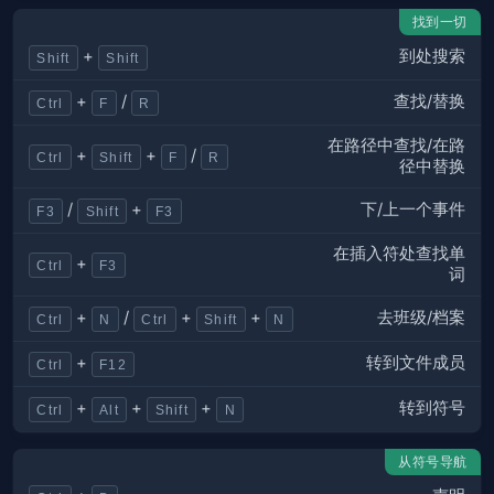
找到一切
到处搜索
+
Shift
Shift
查找/替换
+
/
Ctrl
F
R
在路径中查找/在路
+
+
/
Ctrl
Shift
F
R
径中替换
下/上一个事件
/
+
F3
Shift
F3
在插入符处查找单
+
Ctrl
F3
词
去班级/档案
+
/
+
+
Ctrl
N
Ctrl
Shift
N
转到文件成员
+
Ctrl
F12
转到符号
+
+
+
Ctrl
Alt
Shift
N
从符号导航