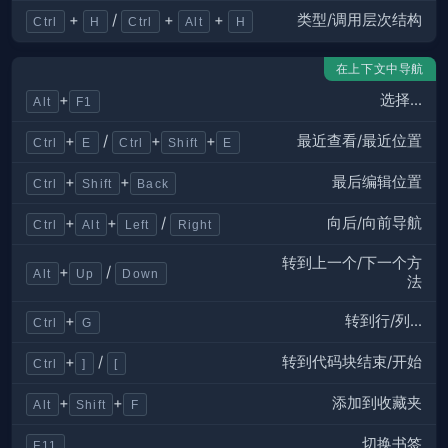
类型/调用层次结构
+
/
+
+
Ctrl
H
Ctrl
Alt
H
在上下文中导航
选择...
+
Alt
F1
最近查看/最近位置
+
/
+
+
Ctrl
E
Ctrl
Shift
E
最后编辑位置
+
+
Ctrl
Shift
Back
向后/向前导航
+
+
/
Ctrl
Alt
Left
Right
转到上一个/下一个方
+
/
Alt
Up
Down
法
转到行/列...
+
Ctrl
G
转到代码块结束/开始
+
/
Ctrl
]
[
添加到收藏夹
+
+
Alt
Shift
F
切换书签
F11