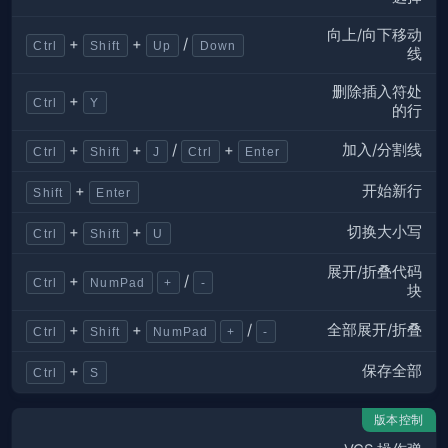
向上/向下移动
+
+
/
Ctrl
Shift
Up
Down
线
删除插入符处
+
Ctrl
Y
的行
加入/分割线
+
+
/
+
Ctrl
Shift
J
Ctrl
Enter
开始新行
+
Shift
Enter
切换大小写
+
+
Ctrl
Shift
U
展开/折叠代码
+
/
Ctrl
NumPad
+
-
块
全部展开/折叠
+
+
/
Ctrl
Shift
NumPad
+
-
保存全部
+
Ctrl
S
版本控制