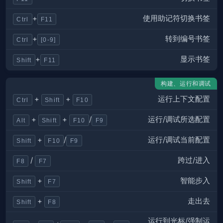
使用助记符切换书签
+
Ctrl
F11
转到编号书签
+
Ctrl
[0-9]
显示书签
+
Shift
F11
构建、运行和调试
运行上下文配置
+
+
Ctrl
Shift
F10
运行/调试所选配置
+
+
/
Alt
Shift
F10
F9
运行/调试当前配置
+
/
Shift
F10
F9
跨过/进入
/
F8
F7
智能步入
+
Shift
F7
走出去
+
Shift
F8
运行到光标/强制运