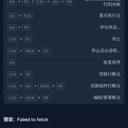
+
/
+
+
Alt
F9
Ctrl
Alt
F9
行到光标
显示执行点
+
Alt
F10
评估表达...
+
Alt
F8
停止
+
Ctrl
F2
停止后台进程...
+
+
Ctrl
Shift
F2
恢复程序
F9
切换行断点
+
Ctrl
F8
切换临时行断点
+
+
+
Ctrl
Alt
Shift
F8
编辑/查看断点
+
+
Ctrl
Shift
F8