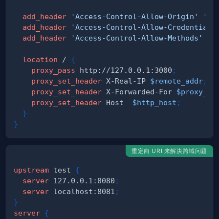
add_header
'Access-Control-Allow-Origin'
'*'
add_header
'Access-Control-Allow-Credentials
add_header
'Access-Control-Allow-Methods'
'G
location
 /
{
proxy_pass
 http://127.0.0.1:3000
;
proxy_set_header
 X-Real-IP 
$remote_addr
;
proxy_set_header
 X-Forwarded-For 
$proxy_ad
proxy_set_header
 Host  
$http_host
;
}
}
重定向 URI 来解决跨域问题
upstream
 test
{
server
 127.0.0.1:8080
;
server
 localhost:8081
;
}
server
{