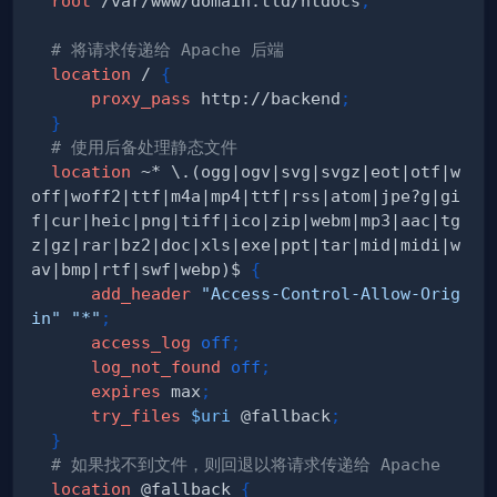
root
 /var/www/domain.tld/htdocs
;
# 将请求传递给 Apache 后端
location
 /
{
proxy_pass
 http://backend
;
}
# 使用后备处理静态文件
location
 ~* \.(ogg|ogv|svg|svgz|eot|otf|w
off|woff2|ttf|m4a|mp4|ttf|rss|atom|jpe?g|gi
f|cur|heic|png|tiff|ico|zip|webm|mp3|aac|tg
z|gz|rar|bz2|doc|xls|exe|ppt|tar|mid|midi|w
av|bmp|rtf|swf|webp)$
{
add_header
"Access-Control-Allow-Orig
in"
"*"
;
access_log
off
;
log_not_found
off
;
expires
 max
;
try_files
$uri
 @fallback
;
}
# 如果找不到文件，则回退以将请求传递给 Apache
location
 @fallback
{