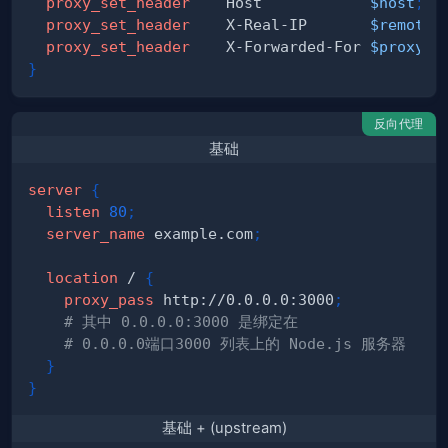
proxy_set_header
    Host            
$host
;
proxy_set_header
    X-Real-IP       
$remote_
proxy_set_header
    X-Forwarded-For 
$proxy_a
}
反向代理
基础
server
{
listen
80
;
server_name
 example.com
;
location
 /
{
proxy_pass
 http://0.0.0.0:3000
;
# 其中 0.0.0.0:3000 是绑定在 
# 0.0.0.0端口3000 列表上的 Node.js 服务器
}
}
基础 + (upstream)