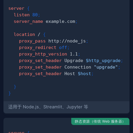
server
{
listen
80
;
server_name
 example.com
;
location
 /
{
proxy_pass
 http://node_js
;
proxy_redirect
off
;
proxy_http_version
 1.1
;
proxy_set_header
 Upgrade 
$http_upgrade
;
proxy_set_header
 Connection 
"upgrade"
;
proxy_set_header
 Host 
$host
;
}
}
适用于 Node.js、Streamlit、Jupyter 等
静态资源（传统 Web 服务器）
server
{