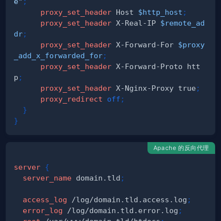
e"
;
proxy_set_header
 Host 
$http_host
;
proxy_set_header
 X-Real-IP 
$remote_ad
dr
;
proxy_set_header
 X-Forward-For 
$proxy
_add_x_forwarded_for
;
proxy_set_header
 X-Forward-Proto htt
p
;
proxy_set_header
 X-Nginx-Proxy true
;
proxy_redirect
off
;
}
}
Apache 的反向代理
server
{
server_name
 domain.tld
;
access_log
 /log/domain.tld.access.log
;
error_log
 /log/domain.tld.error.log
;