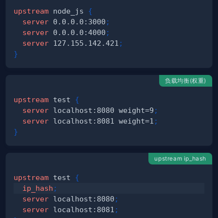
upstream
 node_js
{
server
 0.0.0.0:3000
;
server
 0.0.0.0:4000
;
server
 127.155.142.421
;
}
负载均衡(权重)
upstream
 test
{
server
 localhost:8080 weight=9
;
server
 localhost:8081 weight=1
;
}
upstream ip_hash
upstream
 test
{
ip_hash
;
server
 localhost:8080
;
server
 localhost:8081
;