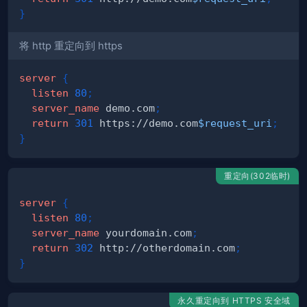
}
将 http 重定向到 https
server
{
listen
80
;
server_name
 demo.com
;
return
301
 https://demo.com
$request_uri
;
}
重定向(302临时)
server
{
listen
80
;
server_name
 yourdomain.com
;
return
302
 http://otherdomain.com
;
}
永久重定向到 HTTPS 安全域