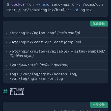
$ 
docker
 run 
--name
 some-nginx 
-v
 /some/con
tent:/usr/share/nginx/html:ro 
-d
配置路径
/etc/nginx/nginx.conf
(main config)
/etc/nginx/conf.d/*.conf
(drop‑ins)
/etc/nginx/sites-available/
+
sites-enabled/
(Debian style)
/var/www/html
(default docroot)
logs
:
/var/log/nginx/access.log
,
/var/log/nginx/error.log
配置
全局变量