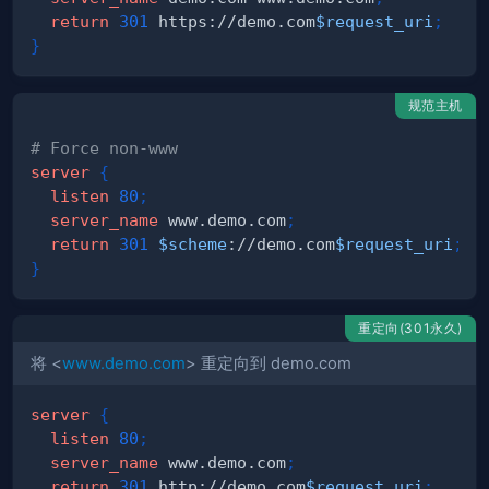
return
301
 https://demo.com
$request_uri
;
}
规范主机
# Force non-www
server
{
listen
80
;
server_name
 www.demo.com
;
return
301
$scheme
://demo.com
$request_uri
;
}
重定向(301永久)
将 <
www.demo.com
> 重定向到 demo.com
server
{
listen
80
;
server_name
 www.demo.com
;
return
301
 http://demo.com
$request_uri
;