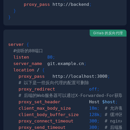
proxy_pass
 http://backend
;
}
}
Gitlab 的反向代理
server
{
#侦听的80端口
listen
80
;
server_name
  git.example.cn
;
location
 /
{
proxy_pass
   http://localhost:3000
;
# 以下是一些反向代理的配置可删除
proxy_redirect
off
;
# 后端的Web服务器可以通过X-Forwarded-For获取用
proxy_set_header
           Host 
$host
;
client_max_body_size
10m
;
# 允许客户
client_body_buffer_size
128k
;
# 缓冲区代
proxy_connect_timeout
300
;
# ngin
proxy_send_timeout
300
;
# 后端服务