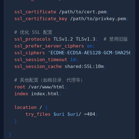
ssl_certificate
 /path/to/cert.pem
;
ssl_certificate_key
 /path/to/privkey.pem
;
# 优化 SSL 配置
ssl_protocols
 TLSv1.2 TLSv1.3
;
# 禁用旧版 TLS
ssl_prefer_server_ciphers
on
;
ssl_ciphers
'ECDHE-ECDSA-AES128-GCM-SHA256:E
ssl_session_timeout
1d
;
ssl_session_cache
 shared:SSL:10m
;
# 其他配置（如根目录、代理等）
root
 /var/www/html
;
index
 index.html
;
location
 /
{
try_files
$uri
$uri
/ =404
;
}
}