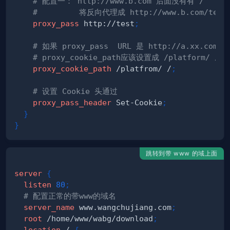
# 配置一： http://www.b.com 后面没有有“/” 
#         将反向代理成 http://www.b.com/test
proxy_pass
 http://test
;
# 如果 proxy_pass  URL 是 http://a.xx.com/
# proxy_cookie_path应该设置成 /platform/
proxy_cookie_path
 /platfrom/ /
;
# 设置 Cookie 头通过
proxy_pass_header
 Set-Cookie
;
}
}
跳转到带 www 的域上面
server
{
listen
80
;
# 配置正常的带www的域名
server_name
 www.wangchujiang.com
;
root
 /home/www/wabg/download
;
location
 /
{