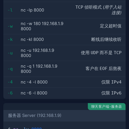
TCP
侦听模式
(用于入站
-l
nc -lp 8000
连接)
nc -w 180 192.168.1.9
定义超时值
-w
8000
-k
nc -kl 8000
断线后继续收听
nc -u 192.168.1.9
使用
UDP
而不是
TCP
-u
8000
nc -q 1 192.168.1.9
客户在
EOF
后熬夜
-q
8000
-4
nc -4 -l 8000
仅限
IPv4
-6
nc -6 -l 8000
仅限
IPv6
聊天客户端-服务器
服务器 Server (192.168.1.9)