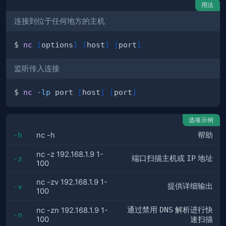
用法
连接到位于任何地方的主机
$ 
nc
[
options
]
[
host
]
[
port
]
监听传入连接
$ 
nc
-lp
 port 
[
host
]
[
port
]
选项示例
-h
nc -h
帮助
nc -z 192.168.1.9 1-
端口扫描主机或
IP
地址
-z
100
nc -zv 192.168.1.9 1-
提供详细输出
-v
100
通过禁用
DNS
解析进行快
nc -zn 192.168.1.9 1-
-n
100
速扫描