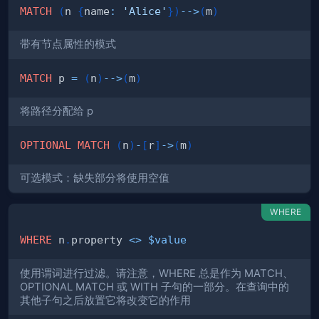
MATCH
(
n 
{
name
:
'Alice'
}
)
-->
(
m
)
带有节点属性的模式
MATCH
 p 
=
(
n
)
-->
(
m
)
将路径分配给 p
OPTIONAL
MATCH
(
n
)
-
[
r
]
->
(
m
)
可选模式：缺失部分将使用空值
WHERE
WHERE
 n
.
property 
<>
$value
使用谓词进行过滤。请注意，WHERE 总是作为 MATCH、
OPTIONAL MATCH 或 WITH 子句的一部分。在查询中的
其他子句之后放置它将改变它的作用