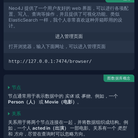
Neo4J 提供了一个用户友好的 web 界面，可以进行各项配
置、写入、查询等操作，并且提供了可视化功能。类似
ElasticSearch 一样，我个人非常喜欢这种开箱即用的设
计。
进入管理页面
打开浏览器，输入下面网址，可以进入管理页面
http
:
//
127.0.0.1
:
7474
/
browser
/
图数据库概念
节点
节点通常用于表示数据中的
实体
或
事物
。例如，一个
Person（人）
或
Movie（电影）
。
关系
关系用于将两个节点连接在一起，并将数据组织成结构。例
如，一个人
acted in（出演）
一部电影。关系有一个
类型
和
方向
，尽管在查询时可以忽略方向。