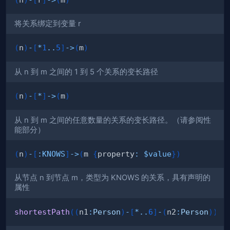
将关系绑定到变量 r
(
n
)
-
[
*
1
..
5
]
->
(
m
)
从 n 到 m 之间的 1 到 5 个关系的变长路径
(
n
)
-
[
*
]
->
(
m
)
从 n 到 m 之间的任意数量的关系的变长路径。（请参阅性
能部分）
(
n
)
-
[
:
KNOWS
]
->
(
m 
{
property
:
$value
}
)
从节点 n 到节点 m，类型为 KNOWS 的关系，具有声明的
属性
shortestPath
(
(
n1
:
Person
)
-
[
*
..
6
]
-
(
n2
:
Person
)
)