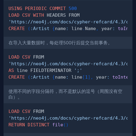
USING
PERIODIC
COMMIT
500
LOAD
CSV
WITH
'https://neo4j.com/docs/cypher-refcard/4.3/csv
CREATE
(
:
Artist
{
name
:
 line
.
Name
,
 year
:
toInte
在导入大量数据时，每处理500行后提交当前事务。
LOAD
CSV
'https://neo4j.com/docs/cypher-refcard/4.3/csv
AS
 line FIELDTERMINATOR 
';'
CREATE
(
:
Artist
{
name
:
 line
[
1
]
,
 year
:
toIntege
使用不同的字段分隔符，而不是默认的逗号（周围没有空
白）。
LOAD
CSV
'https://neo4j.com/docs/cypher-refcard/4.3/csv
RETURN
DISTINCT
file
(
)