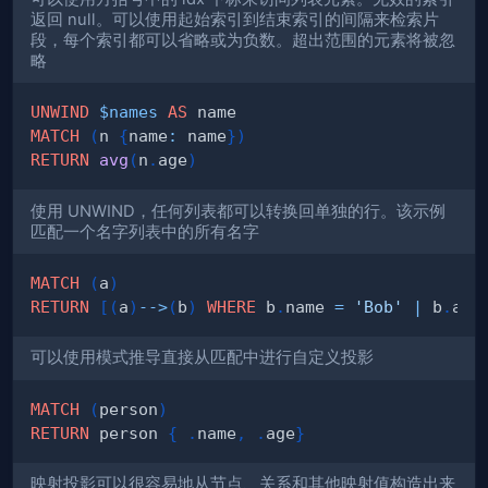
返回 null。可以使用起始索引到结束索引的间隔来检索片
段，每个索引都可以省略或为负数。超出范围的元素将被忽
略
UNWIND
$names
AS
MATCH
(
n 
{
name
:
 name
}
)
RETURN
avg
(
n
.
age
)
使用 UNWIND，任何列表都可以转换回单独的行。该示例
匹配一个名字列表中的所有名字
MATCH
(
a
)
RETURN
[
(
a
)
-->
(
b
)
WHERE
 b
.
name 
=
'Bob'
|
 b
.
age
可以使用模式推导直接从匹配中进行自定义投影
MATCH
(
person
)
RETURN
 person 
{
.
name
,
.
age
}
映射投影可以很容易地从节点、关系和其他映射值构造出来