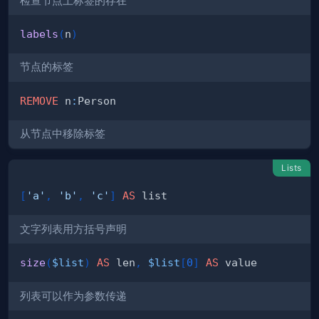
检查节点上标签的存在
labels
(
n
)
节点的标签
REMOVE
 n
:
从节点中移除标签
Lists
[
'a'
,
'b'
,
'c'
]
AS
文字列表用方括号声明
size
(
$list
)
AS
 len
,
$list
[
0
]
AS
列表可以作为参数传递