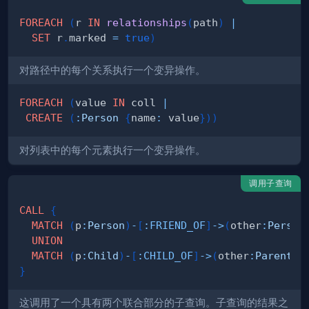
FOREACH
(
r 
IN
relationships
(
path
)
|
SET
 r
.
marked 
=
true
)
对路径中的每个关系执行一个变异操作。
FOREACH
(
value 
IN
 coll 
|
CREATE
(
:
Person
{
name
:
 value
}
)
)
对列表中的每个元素执行一个变异操作。
调用子查询
CALL
{
MATCH
(
p
:
Person
)
-
[
:
FRIEND_OF
]
->
(
other
:
Person
UNION
MATCH
(
p
:
Child
)
-
[
:
CHILD_OF
]
->
(
other
:
Parent
)
}
这调用了一个具有两个联合部分的子查询。子查询的结果之