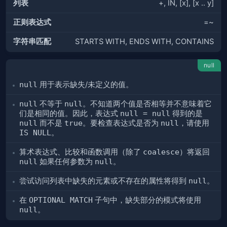
列表
+, IN, [x], [x .. y]
正则表达式
=~
字符串匹配
STARTS WITH, ENDS WITH, CONTAINS
null
null
用于表示缺失/未定义的值。
null
不等于
null
。不知道两个值是否相等并不意味着它
们是相同的值。因此，表达式
null = null
得到的是
null
而不是
true
。要检查表达式是否为
null
，请使用
IS NULL
。
算术表达式、比较和函数调用（除了
coalesce
）将返回
null
如果任何参数为
null
。
尝试访问列表中缺失的元素或不存在的属性将得到
null
。
在
OPTIONAL MATCH
子句中，缺失部分的模式将使用
null
。