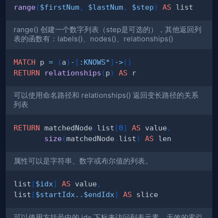
range
(
$firstNum
,
$lastNum
,
$step
)
AS
range() 创建一个数字列表（step是可选的），其他返回列
表的函数有：labels()、nodes()、relationships()
MATCH
 p 
=
(
a
)
-
[
:
KNOWS
*
]
->
(
)
RETURN
relationships
(
p
)
AS
可以使用命名路径和 relationships() 返回变长路径的关系
列表
RETURN
 matchedNode
.
list
[
0
]
AS
 value
,
size
(
matchedNode
.
list
)
AS
属性可以是字符串、数字或布尔值的列表。
list
[
$idx
]
AS
 value
,
list
[
$startIdx
..
$endIdx
]
AS
可以使用方括号中的 idx 下标来访问列表元素。无效的索引