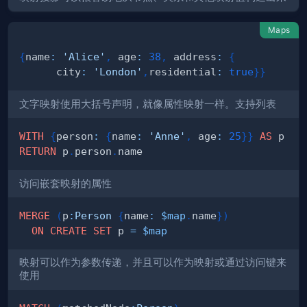
Maps
{
name
:
'Alice'
,
 age
:
38
,
 address
:
{
      city
:
'London'
,
residential
:
true
}
}
文字映射使用大括号声明，就像属性映射一样。支持列表
WITH
{
person
:
{
name
:
'Anne'
,
 age
:
25
}
}
AS
RETURN
 p
.
person
.
访问嵌套映射的属性
MERGE
(
p
:
Person
{
name
:
$map
.
name
}
)
ON
CREATE
SET
 p 
=
$map
映射可以作为参数传递，并且可以作为映射或通过访问键来
使用