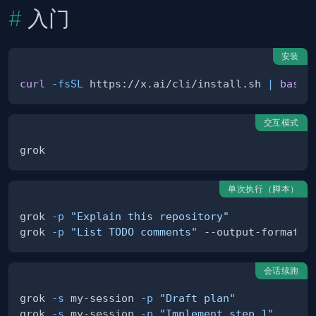
入门
安装
curl
-fsSL
 https://x.ai/cli/install.sh 
|
bash
交互模式
单次执行（脚本）
grok 
-p
"Explain this repository"
grok 
-p
"List TODO comments"
会话续跑
grok 
-s
 my-session 
-p
"Draft plan"
grok 
-s
 my-session 
-p
"Implement step 1"