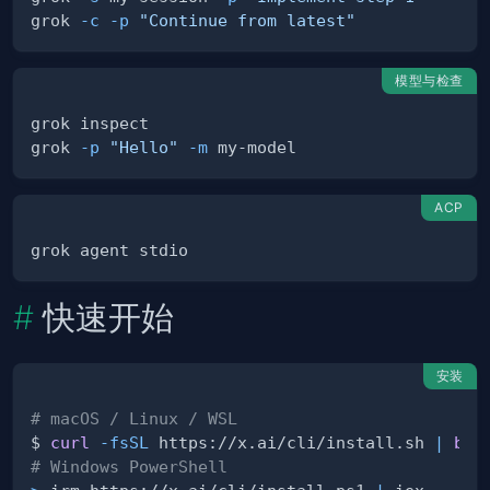
grok 
-c
-p
"Continue from latest"
模型与检查
grok 
-p
"Hello"
-m
ACP
快速开始
安装
# macOS / Linux / WSL
$ 
curl
-fsSL
 https://x.ai/cli/install.sh 
|
bas
# Windows PowerShell