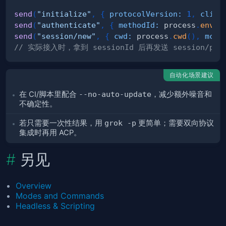
send
(
"initialize"
,
{
protocolVersion
:
1
,
clien
send
(
"authenticate"
,
{
methodId
:
 process
.
env
.
X
send
(
"session/new"
,
{
cwd
:
 process
.
cwd
(
)
,
mcpS
// 实际接入时，拿到 sessionId 后再发送 session/prom
自动化场景建议
在 CI/脚本里配合
--no-auto-update
，减少额外噪音和
不确定性。
若只需要一次性结果，用
grok -p
更简单；需要双向协议
集成时再用 ACP。
另见
Overview
Modes and Commands
Headless & Scripting