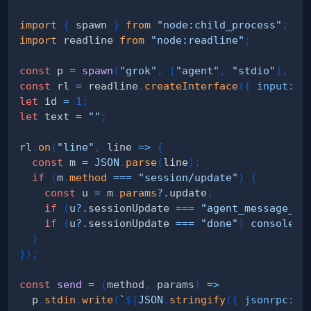
import
{
 spawn 
}
from
"node:child_process"
;
import
readline
from
"node:readline"
;
const
 p 
=
spawn
(
"grok"
,
[
"agent"
,
"stdio"
]
,
{
const
 rl 
=
 readline
.
createInterface
(
{
input
:
 p
let
 id 
=
1
;
let
 text 
=
""
;
rl
.
on
(
"line"
,
line
=>
{
const
 m 
=
JSON
.
parse
(
line
)
;
if
(
m
.
method
===
"session/update"
)
{
const
 u 
=
 m
.
params
?.
update
;
if
(
u
?.
sessionUpdate 
===
"agent_message_ch
if
(
u
?.
sessionUpdate 
===
"done"
)
console
.
l
}
}
)
;
const
send
=
(
method
,
 params
)
=>
  p
.
stdin
.
write
(
`
${
JSON
.
stringify
(
{
jsonrpc
:
"