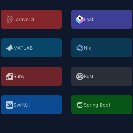
Laravel 8
Leaf
MATLAB
Nix
Ruby
Rust
SwiftUI
Spring Boot