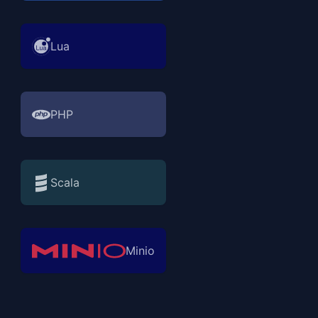
Lua
PHP
Scala
Minio