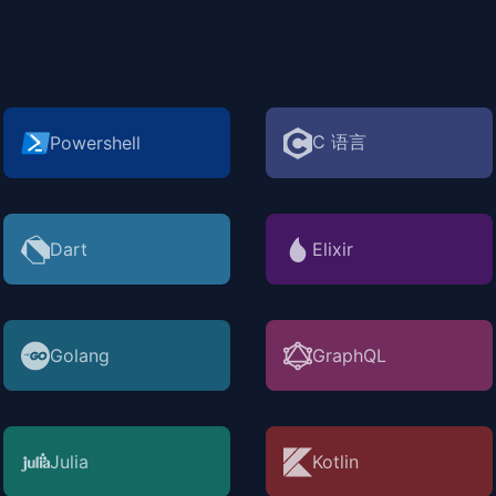
C 语言
Powershell
Dart
Elixir
Golang
GraphQL
Julia
Kotlin