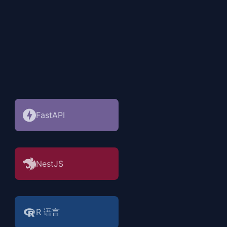
FastAPI
NestJS
R 语言