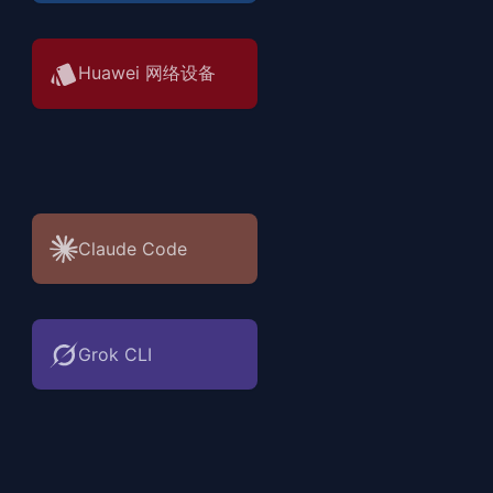
Huawei 网络设备
Claude Code
Grok CLI