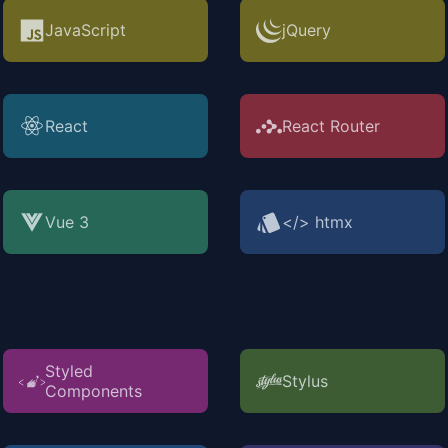
JavaScript
jQuery
React
React Router
Vue 3
</> htmx
Styled
Stylus
Components