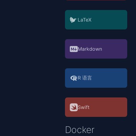
LaTeX
Markdown
R 语言
Swift
Docker