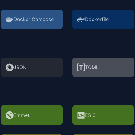
Docker Compose
Dockerfile
JSON
TOML
Emmet
ES 6