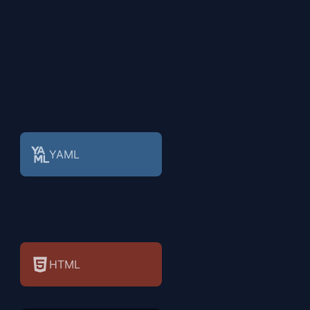
YAML
HTML