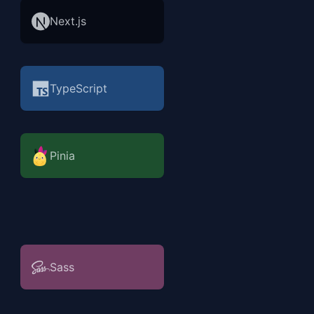
Next.js
TypeScript
Pinia
Sass