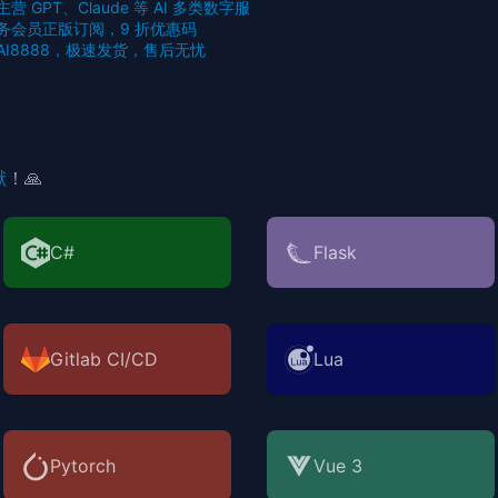
主营 GPT、Claude 等 AI 多类数字服
务会员正版订阅，9 折优惠码
AI8888，极速发货，售后无忧
献
！🙏
C#
Flask
Gitlab CI/CD
Lua
Pytorch
Vue 3