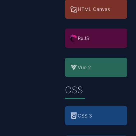
HTML Canvas
RxJS
Vue 2
CSS
CSS 3