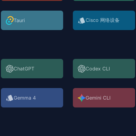
Cisco 网络设备
Tauri
ChatGPT
Codex CLI
Gemma 4
Gemini CLI