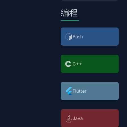
编程
Bash
C++
Flutter
Java