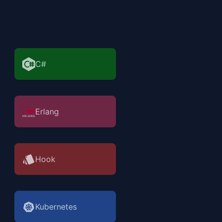
C#
Erlang
Hook
Kubernetes